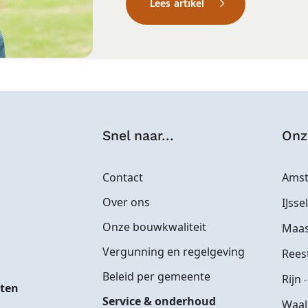
Lees artikel
Snel naar...
Onz
Contact
Amst
Over ons
IJsse
Onze bouwkwaliteit
Maa
Vergunning en regelgeving
Rees
Beleid per gemeente
Rijn
tten
Service & onderhoud
Waa