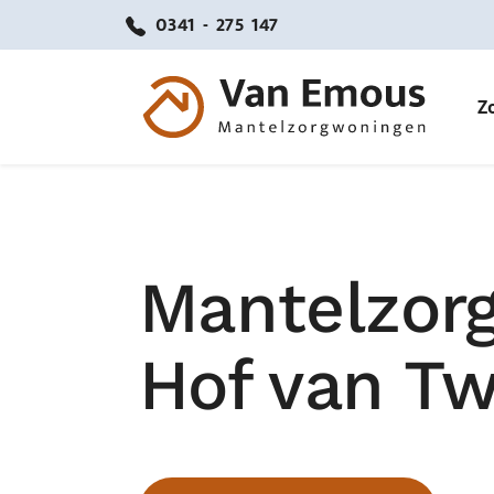
0341 - 275 147
Z
Mantelzor
Hof van T