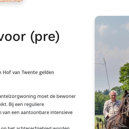
oor (pre)
in Hof van Twente gelden
mantelzorgwoning moet de bewoner
kt. Bij een reguliere
n van een aantoonbare intensieve
 op het achtererfgebied worden