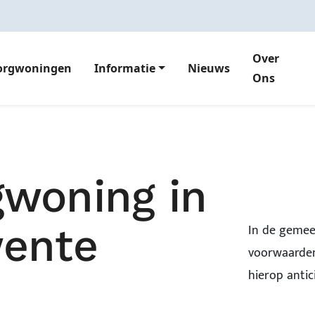
Over
orgwoningen
Informatie
Nieuws
Ons
gwoning in
wente
In de gemee
voorwaarden
hierop antic